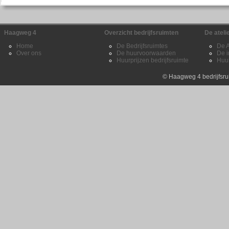
Haagweg 4
Overzicht bedrijfsruimten
De ateli
Home
De Bedrijfsruimtes
De A
Over ons
De huurvoorwaarden
De i
Huurprijzen bedrijfsruimte
Huur
©
Haagweg 4 bedrijfsru